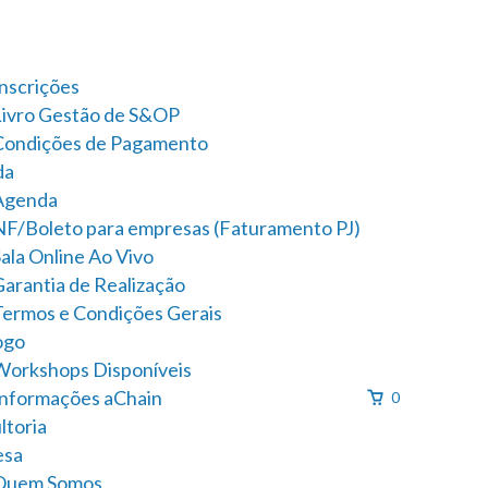
Inscrições
Livro Gestão de S&OP
Condições de Pagamento
da
Agenda
NF/Boleto para empresas (Faturamento PJ)
ala Online Ao Vivo
Garantia de Realização
Termos e Condições Gerais
ogo
Workshops Disponíveis
Informações aChain
0
ltoria
esa
Quem Somos