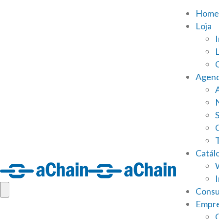
Home
Loja
Agen
S
Catál
Consu
Empr