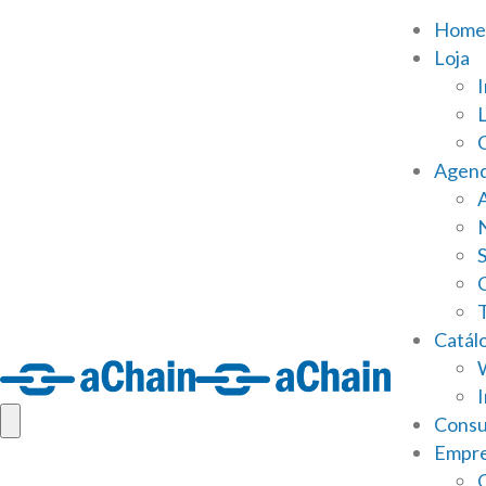
Home
Loja
Agen
S
Catál
Consu
Empr