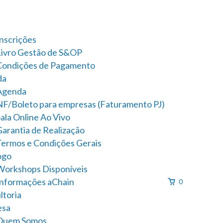
Inscrições
Livro Gestão de S&OP
Condições de Pagamento
da
Agenda
NF/Boleto para empresas (Faturamento PJ)
ala Online Ao Vivo
Garantia de Realização
Termos e Condições Gerais
ogo
Workshops Disponíveis
Informações aChain
0
ltoria
esa
Quem Somos