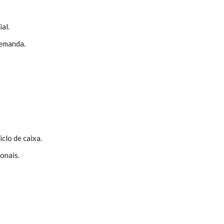
al.
demanda.
clo de caixa.
onais.