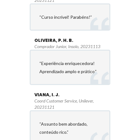
20231121
“Curso incrível! Parabéns!”
OLIVEIRA, P. H. B.
Comprador Junior, Insolo, 20231113
“Experiência enriquecedora!
Aprendizado amplo e prático.”
VIANA, I. J.
Coord Customer Service, Unilever,
20231121
“Assunto bem abordado,
conteúdo rico.”