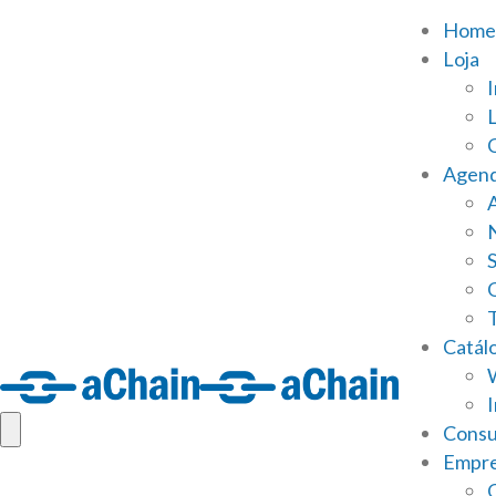
Home
Loja
Agen
S
Catál
Consu
Empr