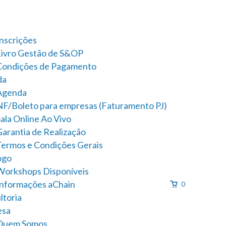
Inscrições
Livro Gestão de S&OP
Condições de Pagamento
da
Agenda
NF/Boleto para empresas (Faturamento PJ)
ala Online Ao Vivo
Garantia de Realização
Termos e Condições Gerais
ogo
Workshops Disponíveis
Informações aChain
0
ltoria
esa
Quem Somos