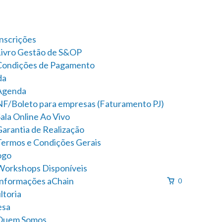
Inscrições
Livro Gestão de S&OP
Condições de Pagamento
da
Agenda
NF/Boleto para empresas (Faturamento PJ)
ala Online Ao Vivo
Garantia de Realização
Termos e Condições Gerais
ogo
Workshops Disponíveis
Informações aChain
0
ltoria
esa
Quem Somos