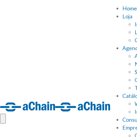
Home
Loja
Agen
S
Catál
Consu
Empr