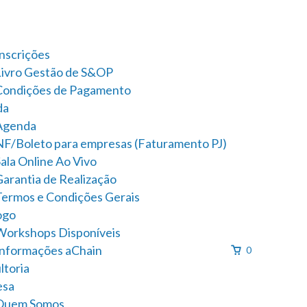
Inscrições
Livro Gestão de S&OP
Condições de Pagamento
da
Agenda
NF/Boleto para empresas (Faturamento PJ)
ala Online Ao Vivo
Garantia de Realização
Termos e Condições Gerais
ogo
Workshops Disponíveis
Informações aChain
0
ltoria
esa
Quem Somos