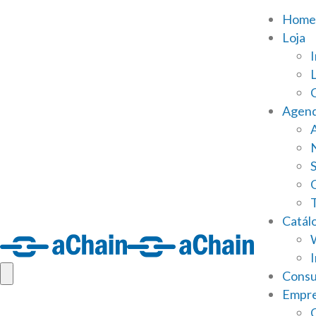
Home
Loja
Agen
S
Catál
Consu
Empr