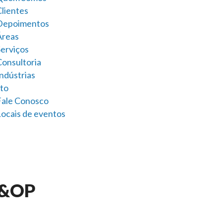
Clientes
Depoimentos
Áreas
Serviços
Consultoria
ndústrias
to
Fale Conosco
Locais de eventos
S&OP