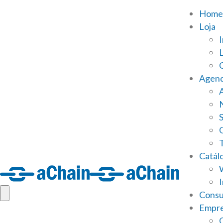
Home
Loja
Agen
S
Catál
Consu
Empr