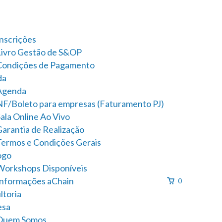
Inscrições
Livro Gestão de S&OP
Condições de Pagamento
da
Agenda
NF/Boleto para empresas (Faturamento PJ)
ala Online Ao Vivo
Garantia de Realização
Termos e Condições Gerais
ogo
Workshops Disponíveis
Informações aChain
0
ltoria
esa
Quem Somos