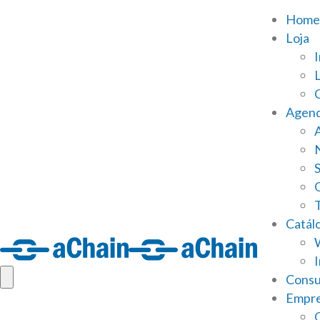
Home
Loja
Agen
S
Catál
Consu
Empr