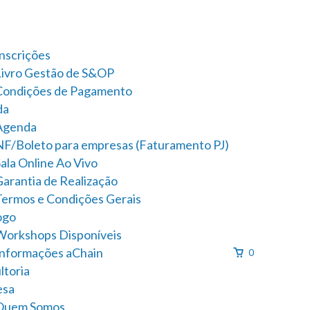
Inscrições
Livro Gestão de S&OP
Condições de Pagamento
da
Agenda
NF/Boleto para empresas (Faturamento PJ)
ala Online Ao Vivo
Garantia de Realização
Termos e Condições Gerais
ogo
Workshops Disponíveis
Informações aChain
0
ltoria
esa
Quem Somos