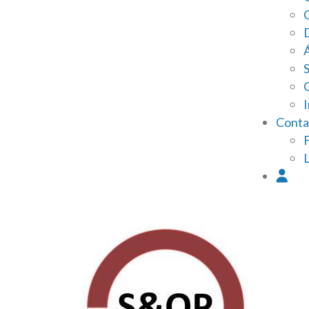
I
Conta