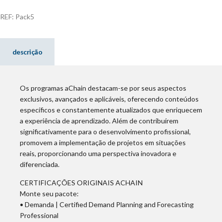
era:
é:
R$2.450,00.
R$2.100,00.
REF:
Pack5
descrição
Os programas aChain destacam-se por seus aspectos
exclusivos, avançados e aplicáveis, oferecendo conteúdos
específicos e constantemente atualizados que enriquecem
a experiência de aprendizado. Além de contribuírem
significativamente para o desenvolvimento profissional,
promovem a implementação de projetos em situações
reais, proporcionando uma perspectiva inovadora e
diferenciada.
CERTIFICAÇÕES ORIGINAIS ACHAIN
Monte seu pacote:
• Demanda | Certified Demand Planning and Forecasting
Professional