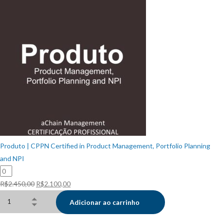
original
atual
era:
é:
R$2.450,00.
R$2.100,00.
Produto | CPPN Certified in Product Management, Portfolio Planning
and NPI
O
O
R$
2.450,00
R$
2.100,00
preço
preço
Adicionar ao carrinho
original
atual