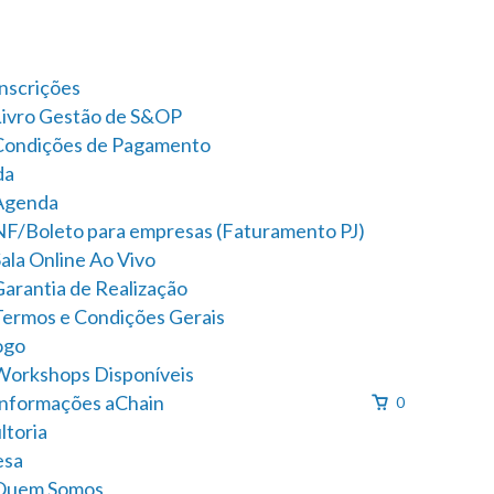
Inscrições
Livro Gestão de S&OP
Condições de Pagamento
da
Agenda
NF/Boleto para empresas (Faturamento PJ)
ala Online Ao Vivo
Garantia de Realização
Termos e Condições Gerais
ogo
Workshops Disponíveis
Informações aChain
0
ltoria
esa
Quem Somos