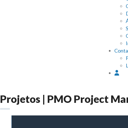
I
Conta
Projetos | PMO Project M