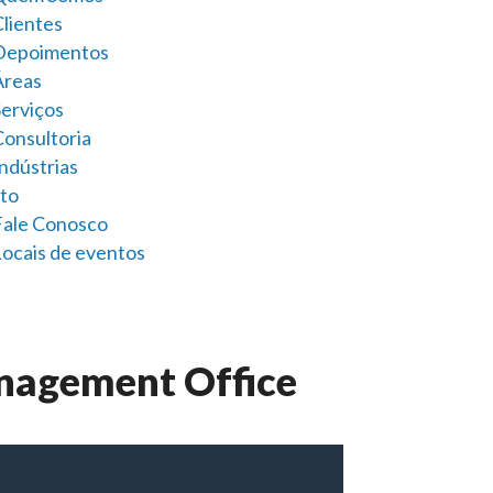
Clientes
Depoimentos
Áreas
Serviços
Consultoria
ndústrias
to
Fale Conosco
Locais de eventos
anagement Office