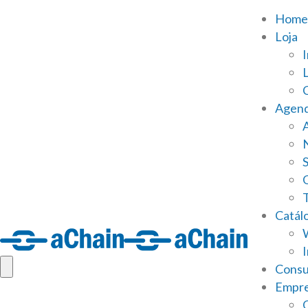
Home
Loja
Agen
S
Catál
Consu
Empr