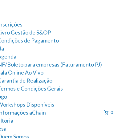
Inscrições
Livro Gestão de S&OP
Condições de Pagamento
da
Agenda
NF/Boleto para empresas (Faturamento PJ)
ala Online Ao Vivo
Garantia de Realização
Termos e Condições Gerais
ogo
Workshops Disponíveis
Informações aChain
0
ltoria
esa
Quem Somos