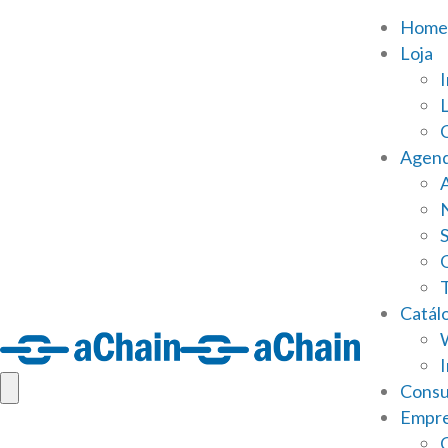
Home
Loja
Agen
S
Catál
Consu
Empr