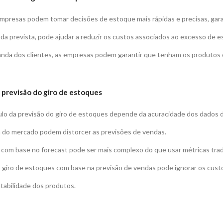
s empresas podem tomar decisões de estoque mais rápidas e precisas, ga
a prevista, pode ajudar a reduzir os custos associados ao excesso de e
anda dos clientes, as empresas podem garantir que tenham os produtos 
 previsão do giro de estoques
lculo da previsão do giro de estoques depende da acuracidade dos dados 
 do mercado podem distorcer as previsões de vendas.
 com base no forecast pode ser mais complexo do que usar métricas trad
 do giro de estoques com base na previsão de vendas pode ignorar os cu
ntabilidade dos produtos.