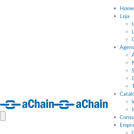
Home
Loja
Agen
S
Catál
Consu
Empr