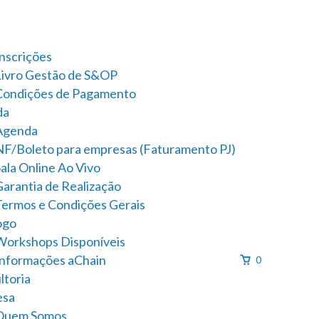
Inscrições
Livro Gestão de S&OP
Condições de Pagamento
da
Agenda
NF/Boleto para empresas (Faturamento PJ)
ala Online Ao Vivo
Garantia de Realização
Termos e Condições Gerais
ogo
Workshops Disponíveis
Informações aChain
0
ltoria
esa
Quem Somos