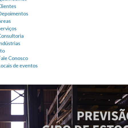
Clientes
Depoimentos
Áreas
Serviços
Consultoria
ndústrias
to
Fale Conosco
Locais de eventos