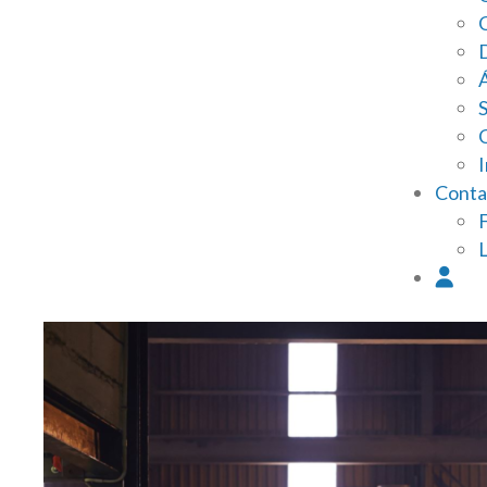
I
Conta